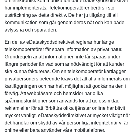
om elektronisk kommunikation där eDataskyddsdirektivet
har implementerats. Telekomoperatörer berörs i stor
utsträckning av detta direktiv. De har ju tillgång till all
kommunikation som går genom deras nät och kan både
avlyssna och spara den.
En del av eDataskyddsdirektivet reglerar hur länge
telekomoperatörer får spara information av privat natur.
Grundregeln är att informationen inte får sparas under
längre perioder än vad som är nödvändigt för att kunder
ska kunna faktureras. Om en telekomoperatör kartlägger
privatpersoners beteende krävs det att alla informerats om
kartläggningen och har haft möjlighet att godkänna den i
förväg. Att webbläsare och hemsidor har olika
spårningsfunktioner som används för att ge oss riktad
reklam eller för att förbättra olika tjänster online har blivit
mycket vanligt. eDataskyddsdirektivet är mycket viktigt när
det handlar om skydd av vår personliga integritet när vi är
online eller bara använder våra mobiltelefoner.