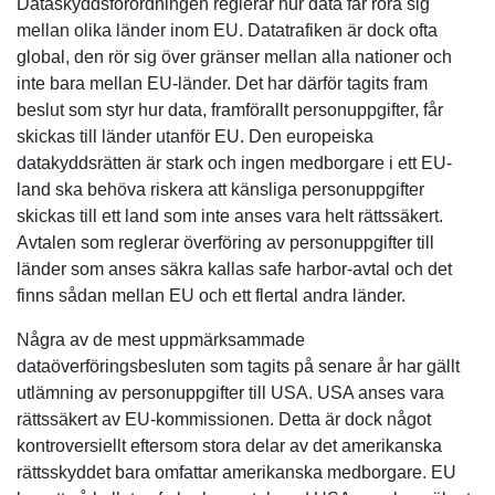
Dataskyddsförordningen reglerar hur data får röra sig
mellan olika länder inom EU. Datatrafiken är dock ofta
global, den rör sig över gränser mellan alla nationer och
inte bara mellan EU-länder. Det har därför tagits fram
beslut som styr hur data, framförallt personuppgifter, får
skickas till länder utanför EU. Den europeiska
datakyddsrätten är stark och ingen medborgare i ett EU-
land ska behöva riskera att känsliga personuppgifter
skickas till ett land som inte anses vara helt rättssäkert.
Avtalen som reglerar överföring av personuppgifter till
länder som anses säkra kallas safe harbor-avtal och det
finns sådan mellan EU och ett flertal andra länder.
Några av de mest uppmärksammade
dataöverföringsbesluten som tagits på senare år har gällt
utlämning av personuppgifter till USA. USA anses vara
rättssäkert av EU-kommissionen. Detta är dock något
kontroversiellt eftersom stora delar av det amerikanska
rättsskyddet bara omfattar amerikanska medborgare. EU