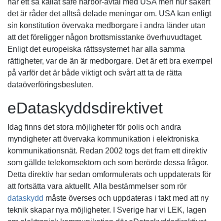
har ett så kallat safe harbor-avtal med USA men hur säkert
det är råder det alltså delade meningar om. USA kan enligt
sin konstitution övervaka medborgare i andra länder utan
att det föreligger någon brottsmisstanke överhuvudtaget.
Enligt det europeiska rättssystemet har alla samma
rättigheter, var de än är medborgare. Det är ett bra exempel
på varför det är både viktigt och svårt att ta de rätta
dataöverföringsbesluten.
eDataskyddsdirektivet
Idag finns det stora möjligheter för polis och andra
myndigheter att övervaka kommunikation i elektroniska
kommunikationsnät. Redan 2002 togs det fram ett direktiv
som gällde telekomsektorn och som berörde dessa frågor.
Detta direktiv har sedan omformulerats och uppdaterats för
att fortsätta vara aktuellt. Alla bestämmelser som rör
dataskydd
måste överses och uppdateras i takt med att ny
teknik skapar nya möjligheter. I Sverige har vi LEK, lagen