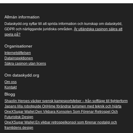
Allmän information
Dataskydd.org syftar till att sprida information och kunskap om dataskydd,
GDPR och närliggande juridiska områden.
Är utländska casinon säkra att
spela på?
Organisationer
Internetstiftelsen
Datainspektionen
Säkra casinon utan licens
Om dataskydd.org
Om oss
Kontakt
Blogg
Shaolin Heroes väcker svensk kampsportsfeber – från soffläge till fighterform
Japans lilla robotguide OriHime förändrar turismen med teknik och hjärta
OneXSugar Wallet Den Vikbara Konsolen Som Förenar Retrospel Och
Futuristisk Design
OneXSugar Wallet En vikbar retrospelkonsol som förenar nostalgi och
framtidens design