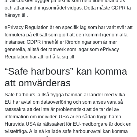
är att cookies bygger på teknik som hela tiden förändras
och att användningsområdet vidgas. Detta måste GDPR ta
hänsyn till.
ePrivacy Regulation är en specifik lag som har varit svår att
formulera på ett sätt som gjort att den kommit igenom alla
instanser. GDPR innehåller förordningar som är mer
generella, alltså det ramverk som lagar som ePrivacy
Regulation har att förhålla sig till.
“Safe harbours” kan komma
att omvärderas
Safe harbours, alltså trygga hamnar, är länder med vilka
EU har avtal om dataöverföring och som anses vara så
rättssäkra att det inte är problematiskt att de tar del av
information om individer. USA är en sådan trygg hamn.
Huruvida USA är rättssäkert för EU-medborgare är dock en
tvistefråga. Alla så kallade safe harbour-avtal kan komma