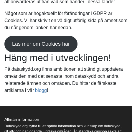
att omvärderas utifrån vad som händer i dessa länder.
Något som är högaktuellt för förändringar i GDPR är
Cookies. Vi har skrivit en väldigt utförlig sida på ämnet som
du når genom länken här nedan.
Läs mer om Cookies här
Häng med i utvecklingen!
På dataskydd.org finns ambitionen att ständigt uppdatera
omvärlden med det senaste inom dataskydd och andra
relaterade ämnen och områden. Du hittar de färskaste
artiklarna i vår
blogg
!
Allmän information
Dataskydd.org syftar till att sprida information och kunskap om dataskydd,
GDPR och närliggande juridiska områden.
Är utländska casinon säkra att