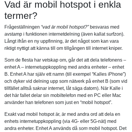
Vad är mobil hotspot i enkla
termer?
Frågeställningen
“vad är mobil hotspot?”
besvaras med
avstamp i funktionen internetdelning (även kallat surfzon).
Långt ifrån en ny uppfinning, är det något som kan vara
riktigt nyttigt att känna till om tillgången till internet kniper.
Som de flesta har vetskap om, går det att dela telefonens –
enhet A – internetuppkoppling med andra enheter – enhet
B. Enhet A har själv ett namn (till exempel “Kalles iPhone”)
och dyker vid delning upp som nätverk på enhet B (som vid
tillfället alltså saknar internet, låt säga datorn). När Kalle i
det här fallet delar sin mobiltelefon med en PC eller Mac
använder han telefonen som just en “mobil hotspot”.
Exakt vad mobil hotspot är, är med andra ord att dela en
enhets internetuppkoppling (via 4G- eller 5G-nät) med
andra enheter. Enhet A används då
som
mobil hotspot. Det