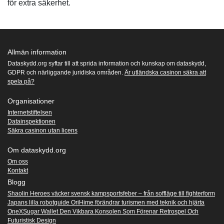
för extra säkerhet.
Allmän information
Dataskydd.org syftar till att sprida information och kunskap om dataskydd,
GDPR och närliggande juridiska områden.
Är utländska casinon säkra att
spela på?
Organisationer
Internetstiftelsen
Datainspektionen
Säkra casinon utan licens
Om dataskydd.org
Om oss
Kontakt
Blogg
Shaolin Heroes väcker svensk kampsportsfeber – från soffläge till fighterform
Japans lilla robotguide OriHime förändrar turismen med teknik och hjärta
OneXSugar Wallet Den Vikbara Konsolen Som Förenar Retrospel Och
Futuristisk Design