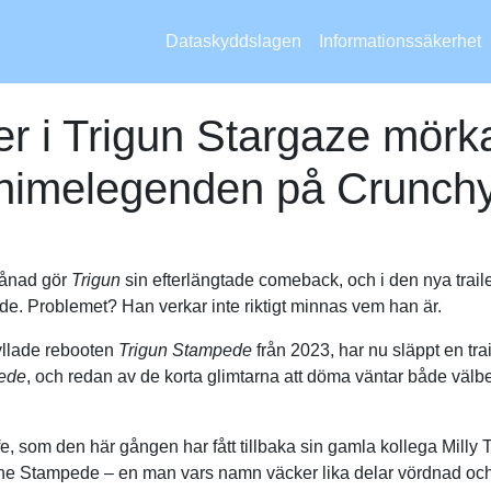
Dataskyddslagen
Informationssäkerhet
r i Trigun Stargaze mörk
animelegenden på Crunchy
månad gör
Trigun
sin efterlängtade comeback, och i den nya trailer
e. Problemet? Han verkar inte riktigt minnas vem han är.
yllade rebooten
Trigun Stampede
från 2023, har nu släppt en trai
ede
, och redan av de korta glimtarna att döma väntar både välb
yfe, som den här gången har fått tillbaka sin gamla kollega Mill
 the Stampede – en man vars namn väcker lika delar vördnad och