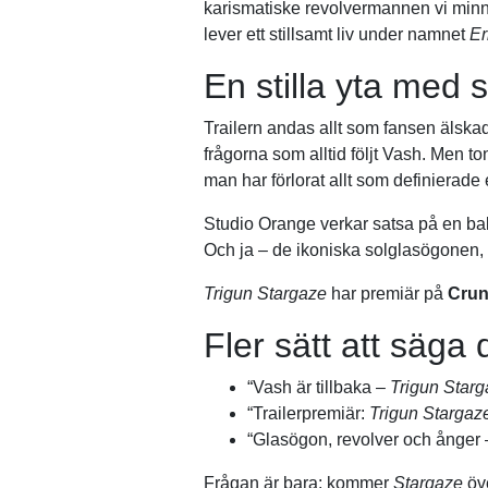
karismatiske revolvermannen vi minns
lever ett stillsamt liv under namnet
Er
En stilla yta med 
Trailern andas allt som fansen älska
frågorna som alltid följt Vash. Men 
man har förlorat allt som definierade 
Studio Orange verkar satsa på en ba
Och ja – de ikoniska solglasögonen, 
Trigun Stargaze
har premiär på
Crun
Fler sätt att säga 
“Vash är tillbaka –
Trigun Star
“Trailerpremiär:
Trigun Stargaz
“Glasögon, revolver och ånger
Frågan är bara: kommer
Stargaze
öve