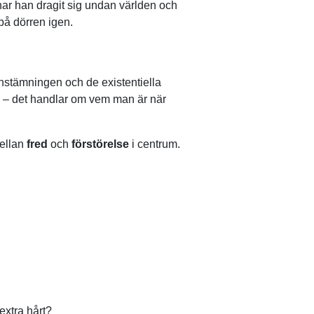
har han dragit sig undan världen och
 på dörren igen.
rnstämningen och de existentiella
on – det handlar om vem man är när
mellan
fred
och
förstörelse
i centrum.
 extra hårt?