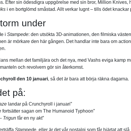
. Efter sin ödesdigra uppgörelse med sin bror, Million Knives, 
iks
i en bortglömd småstad. Allt verkar lugnt – tills ödet knackar
storm under
de i
Stampede
: den utsökta 3D-animationen, den filmiska väste
tonen är mörkare den här gången. Det handlar inte bara om acti
en.
lans mellan det familjära och det nya, med Vashs eviga kamp 
manteln och revolvern gör sin återkomst.
chyroll den 10 januari
, så det är bara att börja räkna dagarna.
det på:
gaze
landar på Crunchyroll i januari”
e
fortsätter sagan om The Humanoid Typhoon”
 –
Trigun
får en ny akt”
rträffa
Stampede
, eller är det vår nostalgi som får hjärtat att slå