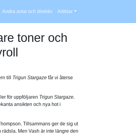
Andra avtal och direktiv
Artiklar
are toner och
roll
n till
Trigun Stargaze
får vi återse
ler för uppföljaren
Trigun Stargaze
.
ekanta ansikten och nya hot i
y Thompson. Tillsammans ger de sig ut
 rädsla. Men Vash är inte längre den