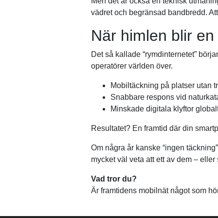
Men det är också en teknisk utmaning 
vädret och begränsad bandbredd. Att f
När himlen blir en
Det så kallade “rymdinternetet” börja
operatörer världen över.
Mobiltäckning på platser utan t
Snabbare respons vid naturkata
Minskade digitala klyftor global
Resultatet? En framtid där din smartp
Om några år kanske “ingen täckning” 
mycket väl veta att ett av dem – elle
Vad tror du?
Är framtidens mobilnät något som hör