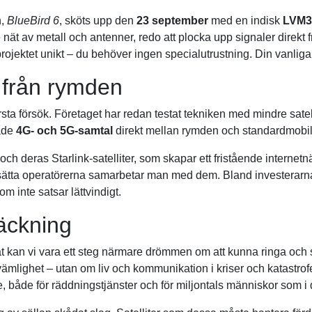
n,
BlueBird 6
, sköts upp den
23 september
med en indisk
LVM3
 nät av metall och antenner, redo att plocka upp signaler direkt 
rojektet unikt – du behöver ingen specialutrustning. Din vanliga
från rymden
sta försök. Företaget har redan testat tekniken med mindre sate
åde
4G- och 5G-samtal
direkt mellan rymden och standardmobil
och deras Starlink-satelliter, som skapar ett fristående interne
tt ersätta operatörerna samarbetar man med dem. Bland investera
om inte satsar lättvindigt.
täckning
t kan vi vara ett steg närmare drömmen om att kunna ringa och s
mlighet – utan om liv och kommunikation i kriser och katastrof
, både för räddningstjänster och för miljontals människor som i d