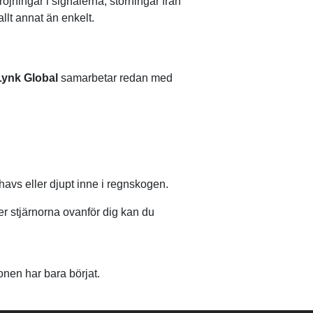
jningar i signalerna, störningar från
llt annat än enkelt.
Lynk Global
samarbetar redan med
 havs eller djupt inne i regnskogen.
er stjärnorna ovanför dig kan du
nen har bara börjat.