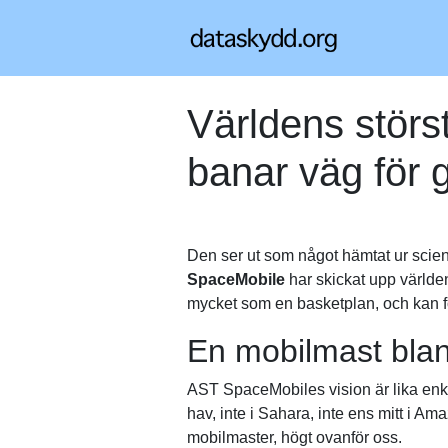
Världens störs
banar väg för 
Den ser ut som något hämtat ur scien
SpaceMobile
har skickat upp världe
mycket som en basketplan, och kan fö
En mobilmast blan
AST SpaceMobiles vision är lika enkel
hav, inte i Sahara, inte ens mitt i A
mobilmaster, högt ovanför oss.