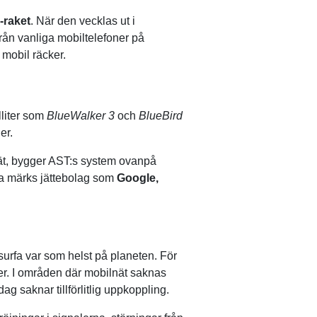
-raket
. När den vecklas ut i
från vanliga mobiltelefoner på
 mobil räcker.
lliter som
BlueWalker 3
och
BlueBird
er.
tnät, bygger AST:s system ovanpå
rna märks jättebolag som
Google,
urfa var som helst på planeten. För
er. I områden där mobilnät saknas
ag saknar tillförlitlig uppkoppling.