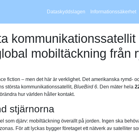
Dataskyddslagen
Informationssäkerhet
ta kommunikationssatellit
global mobiltäckning från
ce fiction – men det här är verklighet. Det amerikanska rymd- 
ns största kommunikationssatellit,
BlueBird 6
. Den mäter hela
2
rändra hur världen håller kontakt.
d stjärnorna
 som djärv: mobiltäckning överallt på jorden. Ingen ska behöva 
mazonas. För att lyckas bygger företaget ett nätverk av satellite