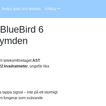
Andra avtal och direktiv
Artiklar
 BlueBird 6
 rymden
och telekomföretaget
AST
22 kvadratmeter
, ungefär lika
tappa signal – inte på ett stormigt
r som fungerar som svävande