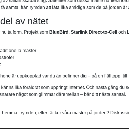
av sällan skådat slag. Satelliter som dessa måste hantera fördrö
å samtal från rymden att låta lika smidiga som de på jorden är a
 del av nätet
r nu ta form. Projekt som
BlueBird
,
Starlink Direct-to-Cell
och
raditionella master
strofer
t
hone är uppkopplad var du än befinner dig – på en fjälltopp, till
känns lika föråldrat som uppringt internet. Och nästa gång du s
r snarare något som glimmar däremellan – bär ditt nästa samtal.
 hemma i rymden, eller räcker våra master på jorden? Diskussio