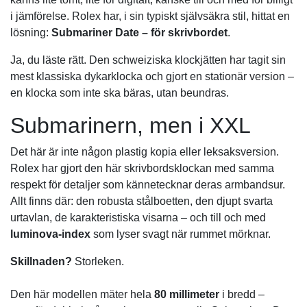
i jämförelse. Rolex har, i sin typiskt självsäkra stil, hittat en
lösning:
Submariner Date – för skrivbordet
.
Ja, du läste rätt. Den schweiziska klockjätten har tagit sin
mest klassiska dykarklocka och gjort en stationär version –
en klocka som inte ska bäras, utan beundras.
Submarinern, men i XXL
Det här är inte någon plastig kopia eller leksaksversion.
Rolex har gjort den här skrivbordsklockan med samma
respekt för detaljer som kännetecknar deras armbandsur.
Allt finns där: den robusta stålboetten, den djupt svarta
urtavlan, de karakteristiska visarna – och till och med
luminova-index
som lyser svagt när rummet mörknar.
Skillnaden?
Storleken.
Den här modellen mäter hela
80 millimeter
i bredd –