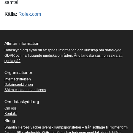
samtal.
Källa:
Rolex.com
Allmän information
Dataskydd.org syftar till att sprida information och kunskap om dataskydd,
GDPR och närliggande juridiska områden.
Är utländska casinon säkra att
spela på?
Organisationer
Internetstiftelsen
Datainspektionen
Säkra casinon utan licens
Om dataskydd.org
Om oss
Kontakt
Blogg
Shaolin Heroes väcker svensk kampsportsfeber – från soffläge till fighterform
Japans lilla robotguide OriHime förändrar turismen med teknik och hjärta