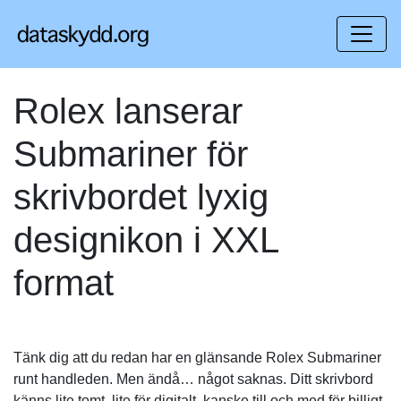
Rolex lanserar
Submariner för
skrivbordet lyxig
designikon i XXL
format
Tänk dig att du redan har en glänsande Rolex Submariner
runt handleden. Men ändå… något saknas. Ditt skrivbord
känns lite tomt, lite för digitalt, kanske till och med för billigt