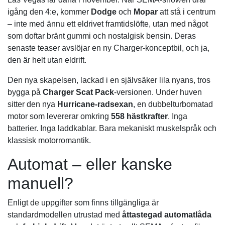
igång den 4:e, kommer
Dodge
och
Mopar
att stå i centrum
– inte med ännu ett eldrivet framtidslöfte, utan med något
som doftar bränt gummi och nostalgisk bensin. Deras
senaste teaser avslöjar en ny Charger-konceptbil, och ja,
den är helt utan eldrift.
Den nya skapelsen, lackad i en självsäker lila nyans, tros
bygga på
Charger Scat Pack
-versionen. Under huven
sitter den nya
Hurricane-radsexan
, en dubbelturbomatad
motor som levererar omkring
558 hästkrafter
. Inga
batterier. Inga laddkablar. Bara mekaniskt muskelspråk och
klassisk motorromantik.
Automat – eller kanske
manuell?
Enligt de uppgifter som finns tillgängliga är
standardmodellen utrustad med
åttastegad automatlåda