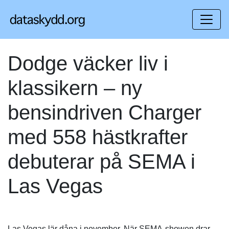
Dodge väcker liv i
klassikern – ny
bensindriven Charger
med 558 hästkrafter
debuterar på SEMA i
Las Vegas
Las Vegas lär dåna i november. När SEMA-showen drar