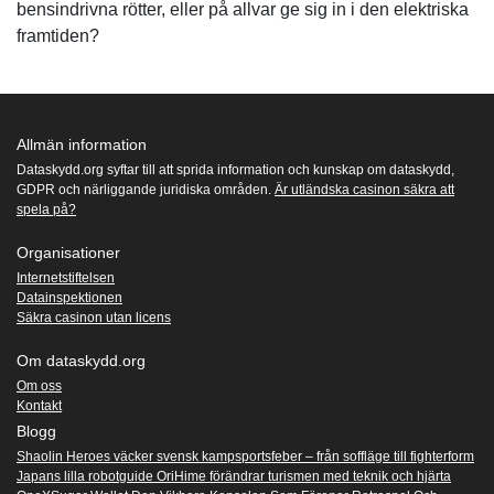
bensindrivna rötter, eller på allvar ge sig in i den elektriska
framtiden?
Allmän information
Dataskydd.org syftar till att sprida information och kunskap om dataskydd,
GDPR och närliggande juridiska områden.
Är utländska casinon säkra att
spela på?
Organisationer
Internetstiftelsen
Datainspektionen
Säkra casinon utan licens
Om dataskydd.org
Om oss
Kontakt
Blogg
Shaolin Heroes väcker svensk kampsportsfeber – från soffläge till fighterform
Japans lilla robotguide OriHime förändrar turismen med teknik och hjärta