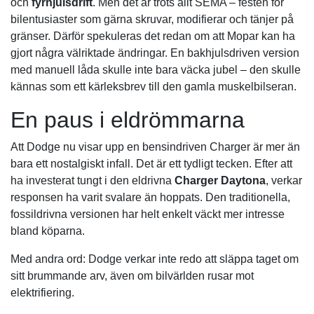
och
fyrhjulsdrift
. Men det är trots allt SEMA – festen för
bilentusiaster som gärna skruvar, modifierar och tänjer på
gränser. Därför spekuleras det redan om att Mopar kan ha
gjort några välriktade ändringar. En bakhjulsdriven version
med manuell låda skulle inte bara väcka jubel – den skulle
kännas som ett kärleksbrev till den gamla muskelbilseran.
En paus i eldrömmarna
Att Dodge nu visar upp en bensindriven Charger är mer än
bara ett nostalgiskt infall. Det är ett tydligt tecken. Efter att
ha investerat tungt i den eldrivna
Charger Daytona
, verkar
responsen ha varit svalare än hoppats. Den traditionella,
fossildrivna versionen har helt enkelt väckt mer intresse
bland köparna.
Med andra ord: Dodge verkar inte redo att släppa taget om
sitt brummande arv, även om bilvärlden rusar mot
elektrifiering.