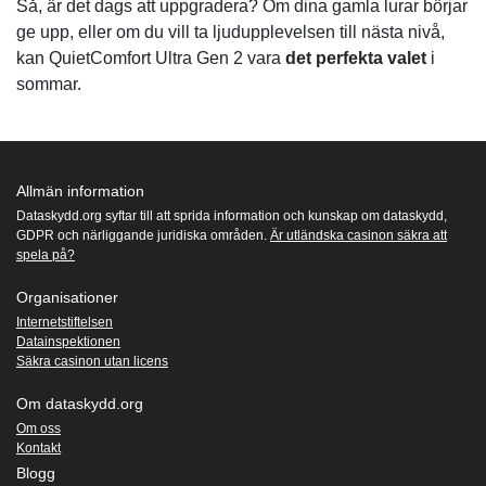
Så, är det dags att uppgradera? Om dina gamla lurar börjar
ge upp, eller om du vill ta ljudupplevelsen till nästa nivå,
kan QuietComfort Ultra Gen 2 vara
det perfekta valet
i
sommar.
Allmän information
Dataskydd.org syftar till att sprida information och kunskap om dataskydd,
GDPR och närliggande juridiska områden.
Är utländska casinon säkra att
spela på?
Organisationer
Internetstiftelsen
Datainspektionen
Säkra casinon utan licens
Om dataskydd.org
Om oss
Kontakt
Blogg